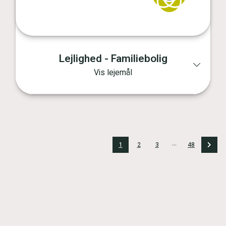
Lejlighed - Familiebolig
Vis lejemål
...
1
2
3
48